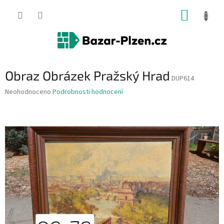
Přejít
NÁKUP
na
obsah
KOŠÍK
Obraz Obrázek Pražský Hrad
DUP614
Průměrné
Neohodnoceno
Podrobnosti hodnocení
hodnocení
produktu
je
0,0
z
5
hvězdiček.