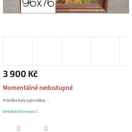
3 900 Kč
Měrná
Momentálně nedostupné
cena:
Položka byla vyprodána…
Detailní informace