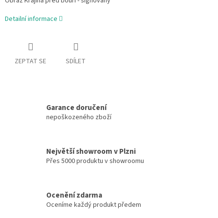
Obraz Krajina před bouří - signovaný
Detailní informace
ZEPTAT SE
SDÍLET
Garance doručení
nepoškozeného zboží
Největší showroom v Plzni
Přes 5000 produktu v showroomu
Ocenění zdarma
Oceníme každý produkt předem