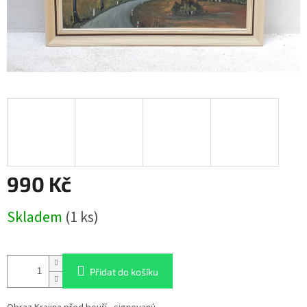
990 Kč
Měrná
Skladem
(1 ks)
cena:
Přidat do košíku