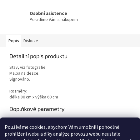
Osobní asistence
Poradíme Vám s nákupem
Popis
Diskuze
Detailní popis produktu
Stav, viz fotografie.
Malba na desce.
Signováno.
Rozměry:
délka 80 cm x výška 60 cm
Doplňkové parametry
Kategorie
:
Obrazy
Používáme cookies, abychom Vám umožnili pohodlné
Hmotnost
:
1 kg
prohlížení webu a díky analýze provozu webu neustále