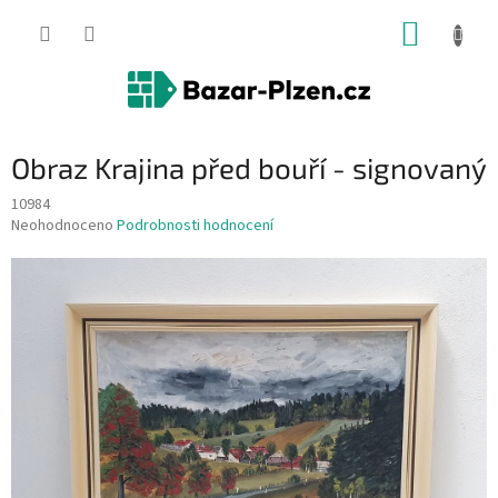
Přejít
NÁKUP
na
obsah
KOŠÍK
Obraz Krajina před bouří - signovaný
10984
Průměrné
Neohodnoceno
Podrobnosti hodnocení
hodnocení
produktu
je
0,0
z
5
hvězdiček.