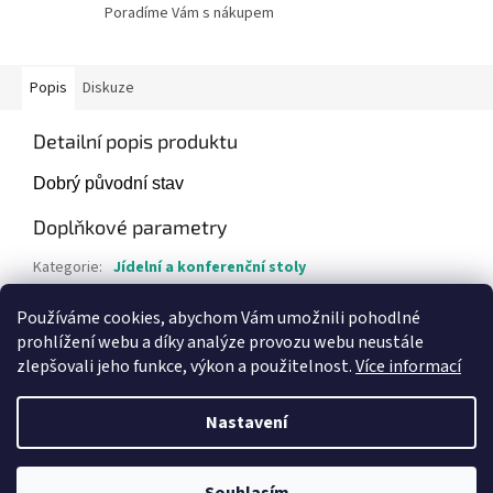
Poradíme Vám s nákupem
Popis
Diskuze
Detailní popis produktu
Dobrý původní stav
Doplňkové parametry
Kategorie
:
Jídelní a konferenční stoly
Hmotnost
:
7 kg
Používáme cookies, abychom Vám umožnili pohodlné
Položka byla vyprodána…
prohlížení webu a díky analýze provozu webu neustále
zlepšovali jeho funkce, výkon a použitelnost.
Více informací
Z
á
Nastavení
Vytvořil Shoptet
p
a
t