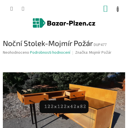
Přejít
NÁKUP
na
obsah
KOŠÍK
Noční Stolek-Mojmír Požár
DUP477
Průměrné
Neohodnoceno
Podrobnosti hodnocení
Značka:
Mojmír Požár
hodnocení
produktu
je
0,0
z
5
hvězdiček.