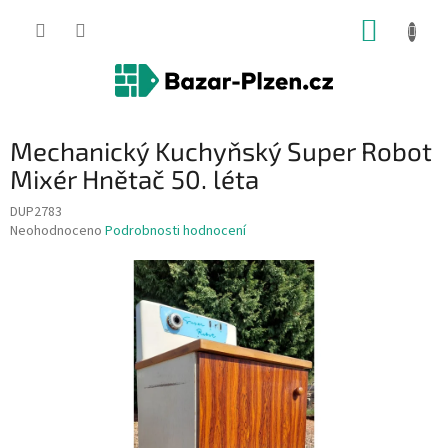
Přejít
NÁKUP
na
obsah
KOŠÍK
Mechanický Kuchyňský Super Robot
Mixér Hnětač 50. léta
DUP2783
Průměrné
Neohodnoceno
Podrobnosti hodnocení
hodnocení
produktu
je
0,0
z
5
hvězdiček.