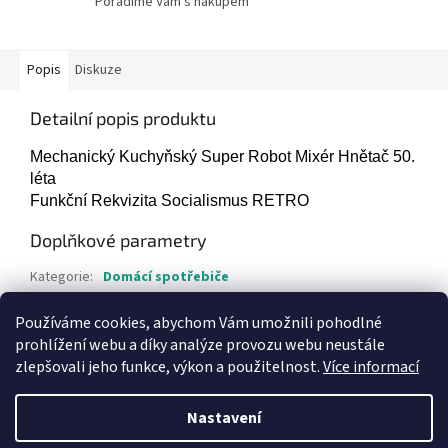
Poradíme Vám s nákupem
Popis
Diskuze
Detailní popis produktu
Mechanický Kuchyňský Super Robot Mixér Hnětač 50.
léta
Funkční Rekvizita Socialismus RETRO
Doplňkové parametry
Kategorie
:
Domácí spotřebiče
Hmotnost
:
30 kg
Používáme cookies, abychom Vám umožnili pohodlné
Položka byla vyprodána…
prohlížení webu a díky analýze provozu webu neustále
zlepšovali jeho funkce, výkon a použitelnost.
Více informací
Z
á
Nastavení
Vytvořil Shoptet
p