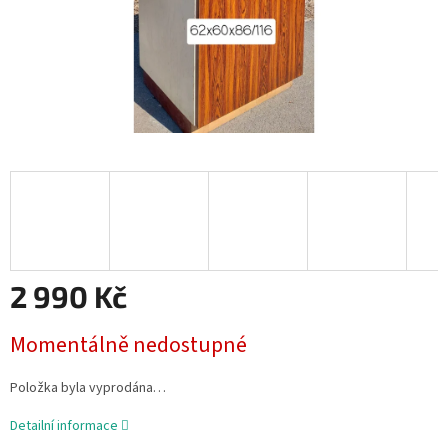
2 990 Kč
Měrná
Momentálně nedostupné
cena:
Položka byla vyprodána…
Detailní informace