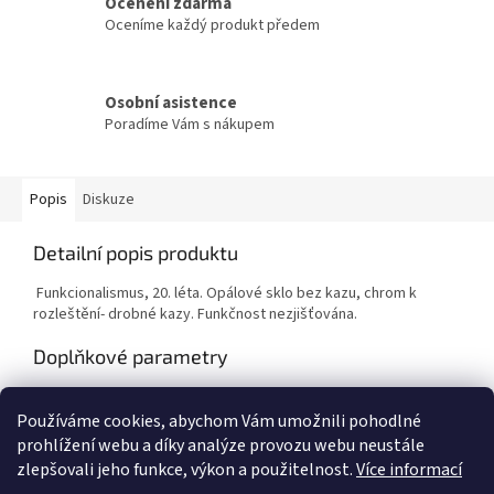
Ocenění zdarma
Oceníme každý produkt předem
Osobní asistence
Poradíme Vám s nákupem
Popis
Diskuze
Detailní popis produktu
Funkcionalismus, 20. léta. Opálové sklo bez kazu, chrom k
rozleštění- drobné kazy. Funkčnost nezjišťována.
Doplňkové parametry
Kategorie
:
Lustry
Používáme cookies, abychom Vám umožnili pohodlné
Hmotnost
:
1 kg
prohlížení webu a díky analýze provozu webu neustále
zlepšovali jeho funkce, výkon a použitelnost.
Více informací
Z