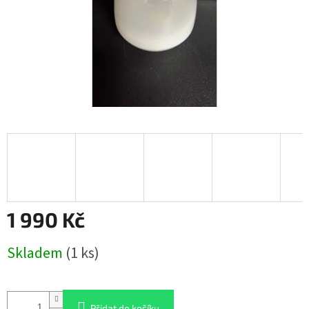
1 990 Kč
Měrná
Skladem
(1 ks)
cena:
Přidat do košíku