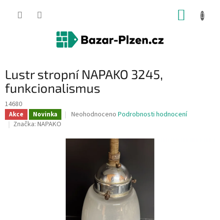
Přejít
NÁKUP
na
obsah
KOŠÍK
Lustr stropní NAPAKO 3245,
funkcionalismus
14680
Průměrné
Neohodnoceno
Podrobnosti hodnocení
Akce
Novinka
hodnocení
Značka:
NAPAKO
produktu
je
0,0
z
5
hvězdiček.