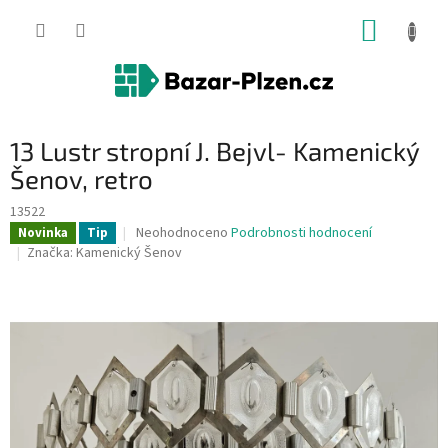
Přejít
NÁKUP
na
obsah
KOŠÍK
13 Lustr stropní J. Bejvl- Kamenický
Šenov, retro
13522
Průměrné
Neohodnoceno
Podrobnosti hodnocení
Novinka
Tip
hodnocení
Značka:
Kamenický Šenov
produktu
je
0,0
z
5
hvězdiček.