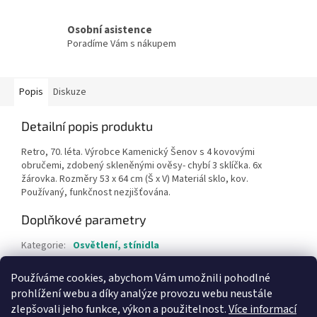
Osobní asistence
Poradíme Vám s nákupem
Popis
Diskuze
Detailní popis produktu
Retro, 70. léta. Výrobce Kamenický Šenov s 4 kovovými
obručemi, zdobený skleněnými ověsy- chybí 3 sklíčka. 6x
žárovka. Rozměry 53 x 64 cm (Š x V) Materiál sklo, kov.
Používaný, funkčnost nezjišťována.
Doplňkové parametry
Kategorie
:
Osvětlení, stínidla
Hmotnost
:
1 kg
Používáme cookies, abychom Vám umožnili pohodlné
Položka byla vyprodána…
prohlížení webu a díky analýze provozu webu neustále
zlepšovali jeho funkce, výkon a použitelnost.
Více informací