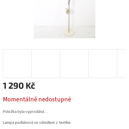
1 290 Kč
Měrná
Momentálně nedostupné
cena:
Položka byla vyprodána…
Lampa podlahová se stínidlem z textílie.