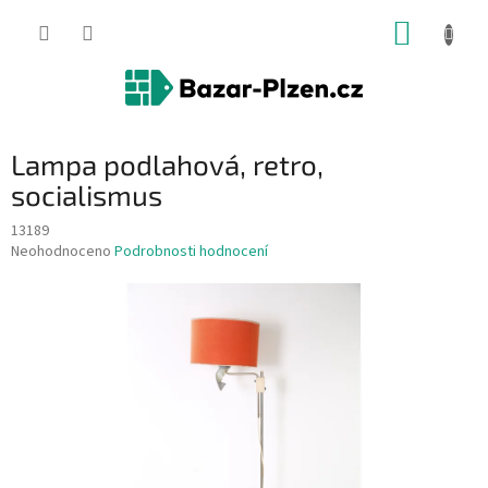
Přejít
NÁKUP
na
obsah
KOŠÍK
Lampa podlahová, retro,
socialismus
13189
Průměrné
Neohodnoceno
Podrobnosti hodnocení
hodnocení
produktu
je
0,0
z
5
hvězdiček.