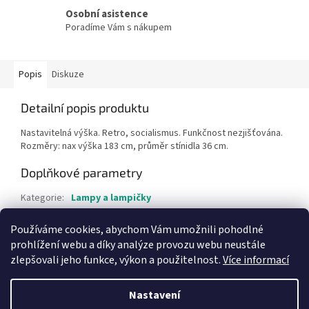
Osobní asistence
Poradíme Vám s nákupem
Popis
Diskuze
Detailní popis produktu
Nastavitelná výška. Retro, socialismus. Funkčnost nezjišťována.
Rozměry: nax výška 183 cm, průměr stínidla 36 cm.
Doplňkové parametry
Kategorie
:
Lampy a lampičky
Hmotnost
:
1 kg
Používáme cookies, abychom Vám umožnili pohodlné
Položka byla vyprodána…
prohlížení webu a díky analýze provozu webu neustále
zlepšovali jeho funkce, výkon a použitelnost.
Více informací
Z
á
Nastavení
Vytvořil Shoptet
p