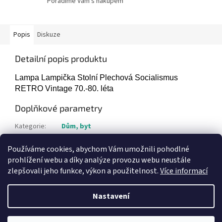
Poradíme Vám s nákupem
Popis
Diskuze
Detailní popis produktu
Lampa Lampička Stolní Plechová Socialismus
RETRO Vintage 70.-80. léta
Doplňkové parametry
Kategorie
:
Dům, byt
Hmotnost
:
2 kg
Používáme cookies, abychom Vám umožnili pohodlné
Položka byla vyprodána…
prohlížení webu a díky analýze provozu webu neustále
zlepšovali jeho funkce, výkon a použitelnost.
Více informací
Z
á
Nastavení
Vytvořil Shoptet
p
a