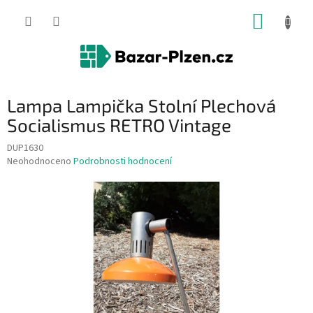
Přejít
NÁKUP
na
obsah
KOŠÍK
Lampa Lampička Stolní Plechová
Socialismus RETRO Vintage
DUP1630
Průměrné
Neohodnoceno
Podrobnosti hodnocení
hodnocení
produktu
je
0,0
z
5
hvězdiček.