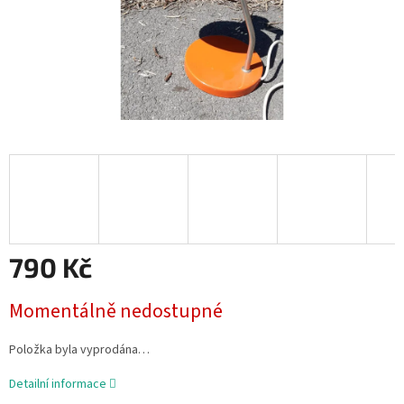
790 Kč
Měrná
Momentálně nedostupné
cena:
Položka byla vyprodána…
Detailní informace