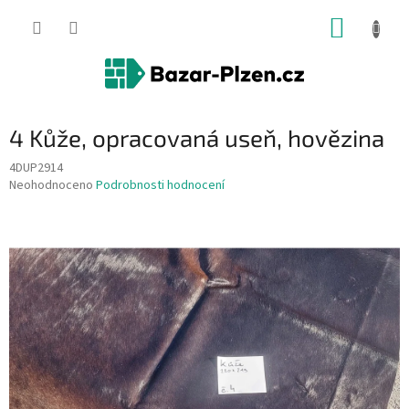
Přejít
NÁKUP
na
obsah
KOŠÍK
4 Kůže, opracovaná useň, hovězina
4DUP2914
Průměrné
Neohodnoceno
Podrobnosti hodnocení
hodnocení
produktu
je
0,0
z
5
hvězdiček.