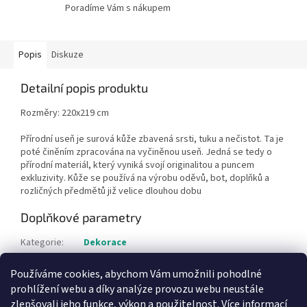
Poradíme Vám s nákupem
Popis
Diskuze
Detailní popis produktu
Rozměry: 220x219 cm
Přírodní useň je surová kůže zbavená srsti, tuku a nečistot. Ta je
poté činěním zpracována na vyčiněnou useň. Jedná se tedy o
přírodní materiál, který vyniká svojí originalitou a puncem
exkluzivity. Kůže se používá na výrobu oděvů, bot, doplňků a
rozličných předmětů již velice dlouhou dobu
Doplňkové parametry
Kategorie
:
Dekorace
Hmotnost
:
5 kg
Používáme cookies, abychom Vám umožnili pohodlné
Položka byla vyprodána…
prohlížení webu a díky analýze provozu webu neustále
zlepšovali jeho funkce, výkon a použitelnost.
Více informací