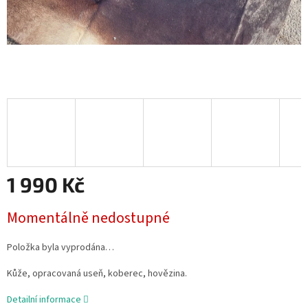
1 990 Kč
Měrná
Momentálně nedostupné
cena:
Položka byla vyprodána…
Kůže, opracovaná useň, koberec, hovězina.
Detailní informace