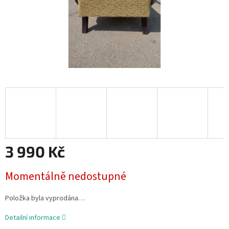
3 990 Kč
Měrná
Momentálně nedostupné
cena:
Položka byla vyprodána…
Detailní informace