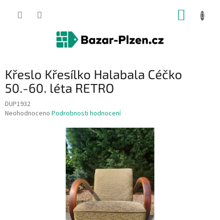
Přejít
NÁKUP
na
obsah
KOŠÍK
Křeslo Křesílko Halabala Céčko
50.-60. léta RETRO
DUP1932
Průměrné
Neohodnoceno
Podrobnosti hodnocení
hodnocení
produktu
je
0,0
z
5
hvězdiček.