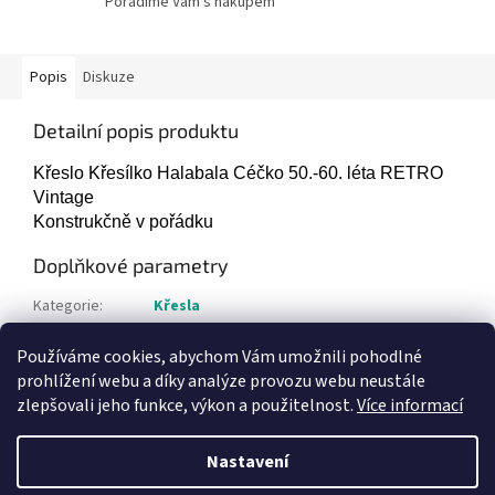
Poradíme Vám s nákupem
Popis
Diskuze
Detailní popis produktu
Křeslo Křesílko Halabala Céčko 50.-60. léta RETRO
Vintage
Konstrukčně v pořádku
Doplňkové parametry
Kategorie
:
Křesla
Hmotnost
:
1 kg
Používáme cookies, abychom Vám umožnili pohodlné
Položka byla vyprodána…
prohlížení webu a díky analýze provozu webu neustále
zlepšovali jeho funkce, výkon a použitelnost.
Více informací
Z
á
Nastavení
Vytvořil Shoptet
p