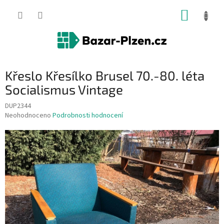
Přejít
NÁKUP
na
obsah
KOŠÍK
Křeslo Křesílko Brusel 70.-80. léta
Socialismus Vintage
DUP2344
Průměrné
Neohodnoceno
Podrobnosti hodnocení
hodnocení
produktu
je
0,0
z
5
hvězdiček.