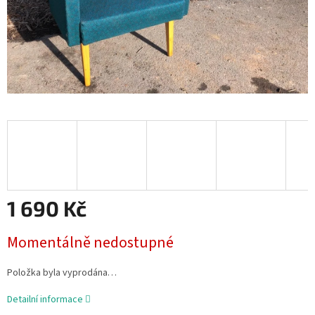
1 690 Kč
Měrná
Momentálně nedostupné
cena:
Položka byla vyprodána…
Detailní informace