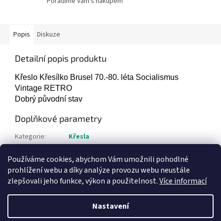
Poradíme Vám s nákupem
Popis
Diskuze
Detailní popis produktu
Křeslo Křesílko Brusel 70.-80. léta Socialismus
Vintage RETRO
Dobrý původní stav
Doplňkové parametry
Kategorie
:
Křesla
Hmotnost
:
7 kg
Používáme cookies, abychom Vám umožnili pohodlné
Položka byla vyprodána…
prohlížení webu a díky analýze provozu webu neustále
zlepšovali jeho funkce, výkon a použitelnost.
Více informací
Z
á
Nastavení
Vytvořil Shoptet
p