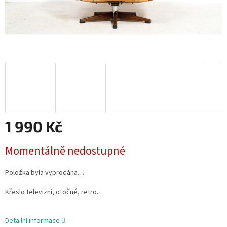
1 990 Kč
Měrná
Momentálně nedostupné
cena:
Položka byla vyprodána…
Křeslo televizní, otočné, retro.
Detailní informace