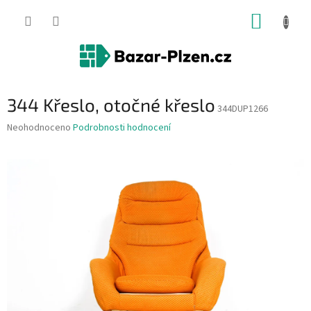
Přejít
NÁKUP
na
obsah
KOŠÍK
344 Křeslo, otočné křeslo
344DUP1266
Průměrné
Neohodnoceno
Podrobnosti hodnocení
hodnocení
produktu
je
0,0
z
5
hvězdiček.