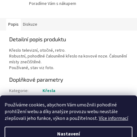
Poradíme Vám s nákupem
Popis
Diskuze
Detailní popis produktu
Křeslo televizní, otočné, retro.
Robustní, pohodlné čalouněné křeslo na kovové noze. Čalounění
místy znečištěné.
Používané, stav viz foto.
Doplňkové parametry
Kategorie
:
Křesla
Hmotnost
:
1 kg
Používáme cookies, abychom Vám umožnili pohodlné
Položka byla vyprodána…
prohlížení webu a díky analýze provozu webu neustále
zlepšovali jeho funkce, výkon a použitelnost.
Více informací
Z
á
Nastavení
Vytvořil Shoptet
p