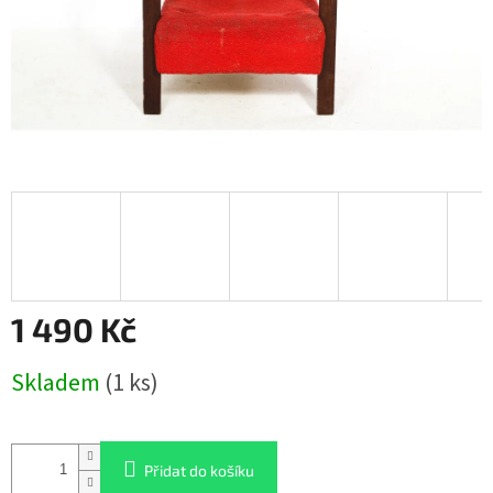
1 490 Kč
Měrná
Skladem
(1 ks)
cena:
Přidat do košíku