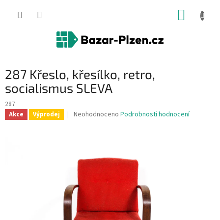
Přejít
NÁKUP
na
obsah
KOŠÍK
287 Křeslo, křesílko, retro,
socialismus SLEVA
287
Průměrné
Neohodnoceno
Podrobnosti hodnocení
Akce
Výprodej
hodnocení
produktu
je
0,0
z
5
hvězdiček.