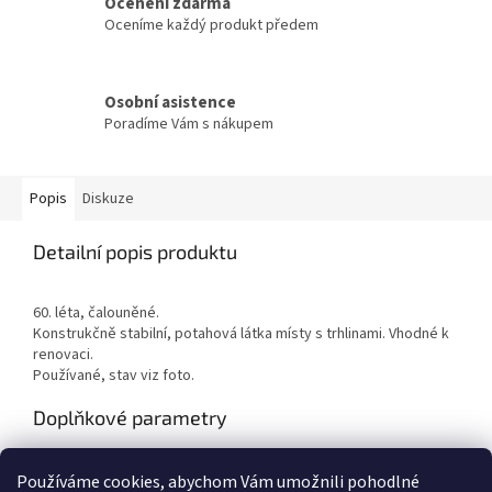
Ocenění zdarma
Oceníme každý produkt předem
Osobní asistence
Poradíme Vám s nákupem
Popis
Diskuze
Detailní popis produktu
60. léta, čalouněné.
Konstrukčně stabilní, potahová látka místy s trhlinami. Vhodné k
renovaci.
Používané, stav viz foto.
Doplňkové parametry
Kategorie
:
Křesla
Používáme cookies, abychom Vám umožnili pohodlné
Hmotnost
:
7 kg