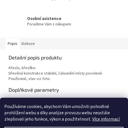
Osobní asistence
Poradíme Vám s nákupem
Popis
Diskuze
Detailní popis produktu
Křeslo, křesílko.
Dřevěná konstrukce stabilní, čalounění místy povolené.
Používané, stav viz foto.
Doplňkové parametry
Kategorie
:
Křesla
Používáme cookies, abychom Vám umožnili pohodlné
Hmotnost
:
7 kg
prohlížení webu a díky analýze provozu webu neustále
zlepšovali jeho funkce, výkon a použitelnost.
Více informací
Z