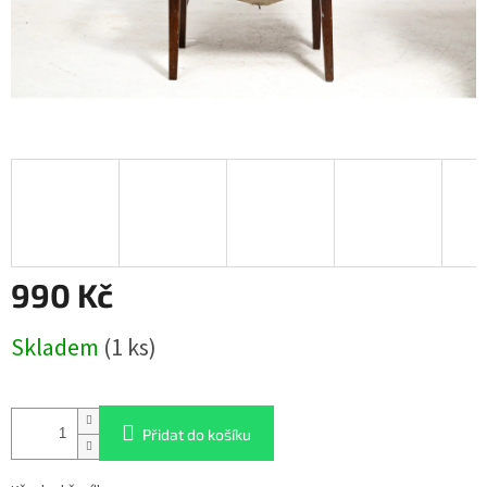
990 Kč
Měrná
Skladem
(1 ks)
cena:
Přidat do košíku