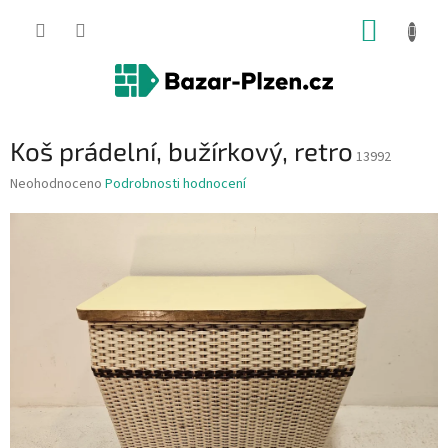
Přejít
NÁKUP
na
obsah
KOŠÍK
Koš prádelní, bužírkový, retro
13992
Průměrné
Neohodnoceno
Podrobnosti hodnocení
hodnocení
produktu
je
0,0
z
5
hvězdiček.