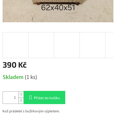
390 Kč
Měrná
Skladem
(1 ks)
cena:
Přidat do košíku
Koš prádelní s bužírkovým výpletem.