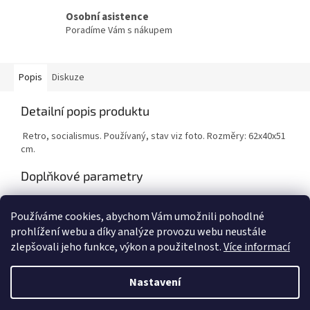
Osobní asistence
Poradíme Vám s nákupem
Popis
Diskuze
Detailní popis produktu
Retro, socialismus. Používaný, stav viz foto. Rozměry: 62x40x51
cm.
Doplňkové parametry
Kategorie
:
Dekorace
Používáme cookies, abychom Vám umožnili pohodlné
Hmotnost
:
1 kg
prohlížení webu a díky analýze provozu webu neustále
zlepšovali jeho funkce, výkon a použitelnost.
Více informací
Z
á
Nastavení
Vytvořil Shoptet
p
a