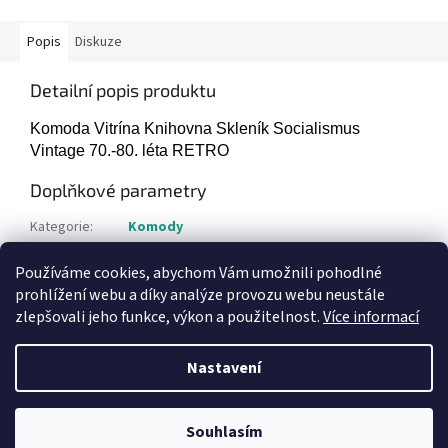
Popis
Diskuze
Detailní popis produktu
Komoda Vitrína Knihovna Skleník Socialismus
Vintage 70.-80. léta RETRO
Doplňkové parametry
Kategorie
:
Komody
Hmotnost
:
15 kg
Používáme cookies, abychom Vám umožnili pohodlné
Položka byla vyprodána…
prohlížení webu a díky analýze provozu webu neustále
zlepšovali jeho funkce, výkon a použitelnost.
Více informací
Z
á
Nastavení
Vytvořil Shoptet
p
a
t
Souhlasím
Copyright 2026
Bazar-plzen.cz
. Všechna práva vyhrazena.
í