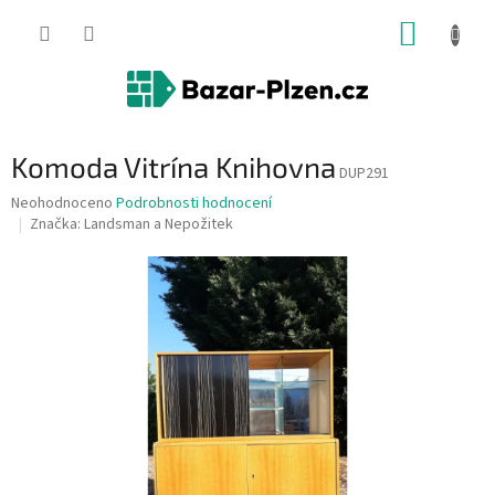
Přejít
NÁKUP
na
obsah
KOŠÍK
Komoda Vitrína Knihovna
DUP291
Průměrné
Neohodnoceno
Podrobnosti hodnocení
hodnocení
Značka:
Landsman a Nepožitek
produktu
je
0,0
z
5
hvězdiček.