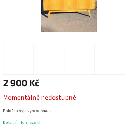
2 900 Kč
Měrná
Momentálně nedostupné
cena:
Položka byla vyprodána…
Detailní informace