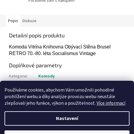
Poradíme Vám s nákupem
Popis
Diskuze
Detailní popis produktu
Komoda Vitrína Knihovna Obývací Stěna Brusel
RETRO 70.-80. léta Socialismus Vintage
Doplňkové parametry
Kategorie
:
Komody
Hmotnost
:
20 kg
Používáme cookies, abychom Vám umožnili pohodlné
Položka byla vyprodána…
prohlížení webu a díky analýze provozu webu neustále
zlepšovali jeho funkce, výkon a použitelnost.
Více informací
Z
á
Nastavení
Vytvořil Shoptet
p
a