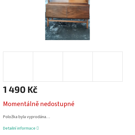
1 490 Kč
Měrná
Momentálně nedostupné
cena:
Položka byla vyprodána…
Detailní informace