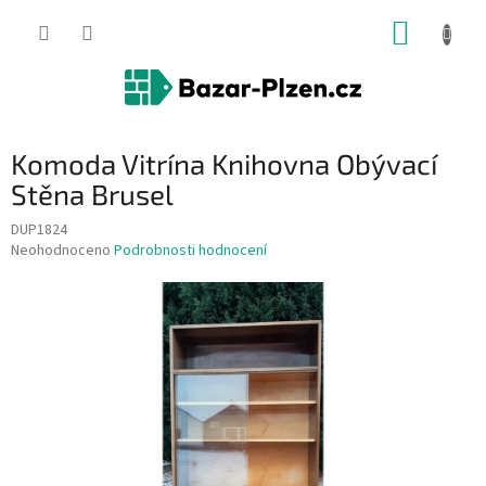
Přejít
NÁKUP
na
obsah
KOŠÍK
Komoda Vitrína Knihovna Obývací
Stěna Brusel
DUP1824
Průměrné
Neohodnoceno
Podrobnosti hodnocení
hodnocení
produktu
je
0,0
z
5
hvězdiček.