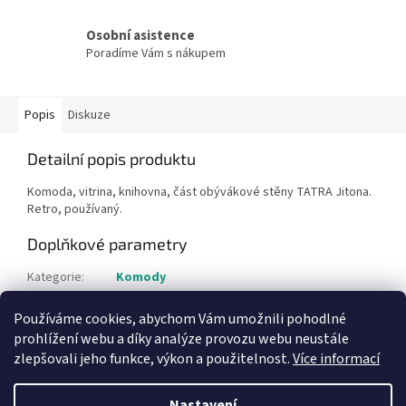
Osobní asistence
Poradíme Vám s nákupem
Popis
Diskuze
Detailní popis produktu
Komoda, vitrina, knihovna, část obývákové stěny TATRA Jitona.
Retro, používaný.
Doplňkové parametry
Kategorie
:
Komody
Hmotnost
:
15 kg
Používáme cookies, abychom Vám umožnili pohodlné
Položka byla vyprodána…
prohlížení webu a díky analýze provozu webu neustále
zlepšovali jeho funkce, výkon a použitelnost.
Více informací
Z
á
Nastavení