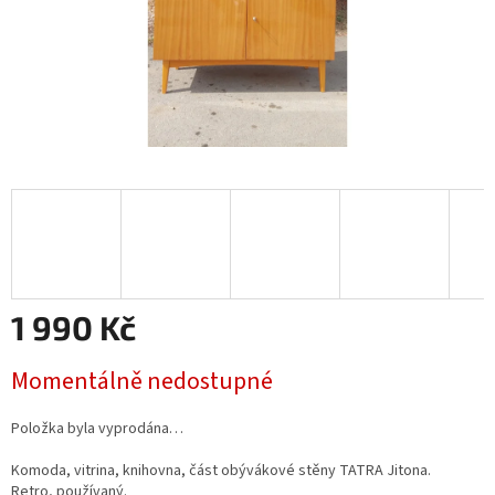
1 990 Kč
Měrná
Momentálně nedostupné
cena:
Položka byla vyprodána…
Komoda, vitrina, knihovna, část obývákové stěny TATRA Jitona.
Retro, používaný.