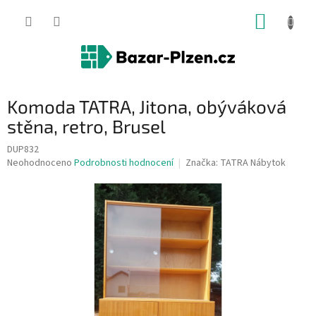
Přejít
NÁKUP
na
obsah
KOŠÍK
Komoda TATRA, Jitona, obýváková
stěna, retro, Brusel
DUP832
Průměrné
Neohodnoceno
Podrobnosti hodnocení
Značka:
TATRA Nábytok
hodnocení
produktu
je
0,0
z
5
hvězdiček.