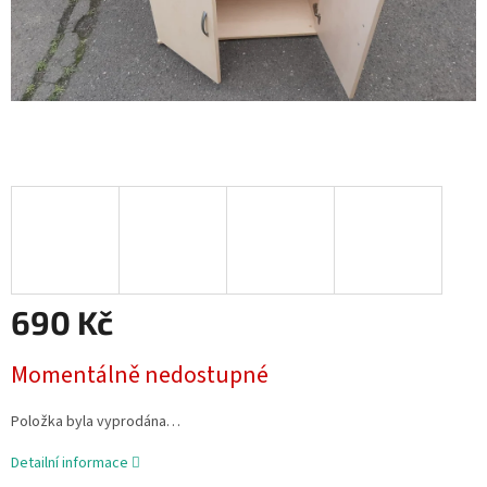
690 Kč
Měrná
Momentálně nedostupné
cena:
Položka byla vyprodána…
Detailní informace