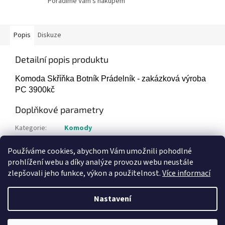
Poradíme Vám s nákupem
Popis
Diskuze
Detailní popis produktu
Komoda Skříňka Botník Prádelník - zakázková výroba
PC 3900kč
Doplňkové parametry
Kategorie
:
Komody
Hmotnost
:
1 kg
Používáme cookies, abychom Vám umožnili pohodlné
Položka byla vyprodána…
prohlížení webu a díky analýze provozu webu neustále
zlepšovali jeho funkce, výkon a použitelnost.
Více informací
Z
á
Nastavení
Vytvořil Shoptet
p
a