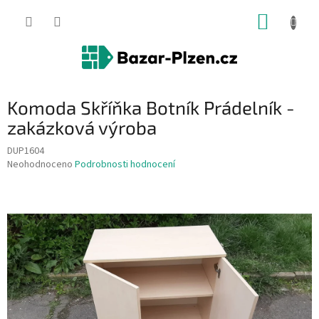
Přejít
NÁKUP
na
obsah
KOŠÍK
Komoda Skříňka Botník Prádelník -
zakázková výroba
DUP1604
Průměrné
Neohodnoceno
Podrobnosti hodnocení
hodnocení
produktu
je
0,0
z
5
hvězdiček.