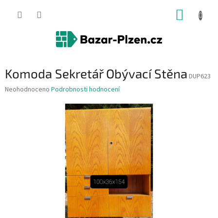
Přejít
NÁKUP
na
obsah
KOŠÍK
Komoda Sekretář Obývací Stěna
DUP623
Průměrné
Neohodnoceno
Podrobnosti hodnocení
hodnocení
produktu
je
0,0
z
5
hvězdiček.