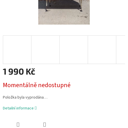
1 990 Kč
Měrná
Momentálně nedostupné
cena:
Položka byla vyprodána…
Detailní informace