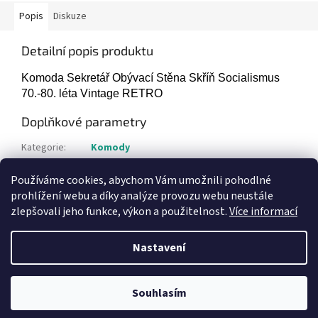
Popis
Diskuze
Detailní popis produktu
Komoda Sekretář Obývací Stěna Skříň Socialismus
70.-80. léta Vintage RETRO
Doplňkové parametry
Kategorie
:
Komody
Hmotnost
:
1 kg
Používáme cookies, abychom Vám umožnili pohodlné
Položka byla vyprodána…
prohlížení webu a díky analýze provozu webu neustále
zlepšovali jeho funkce, výkon a použitelnost.
Více informací
Z
á
Nastavení
Vytvořil Shoptet
p
a
t
Souhlasím
Copyright 2026
Bazar-plzen.cz
. Všechna práva vyhrazena.
í