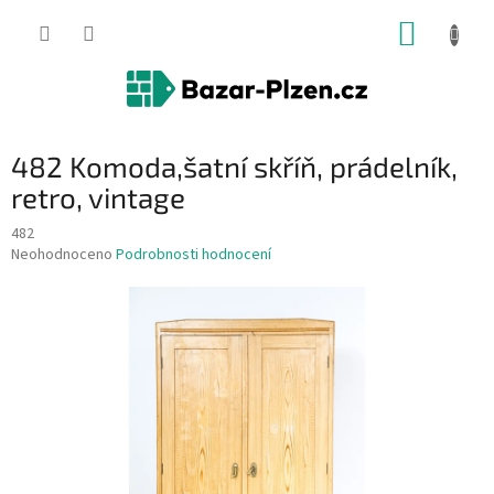
Přejít
NÁKUP
na
obsah
KOŠÍK
482 Komoda,šatní skříň, prádelník,
retro, vintage
482
Průměrné
Neohodnoceno
Podrobnosti hodnocení
hodnocení
produktu
je
0,0
z
5
hvězdiček.