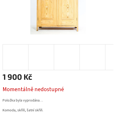
1 900 Kč
Měrná
Momentálně nedostupné
cena:
Položka byla vyprodána…
Komoda, skříň, šatní skříň.