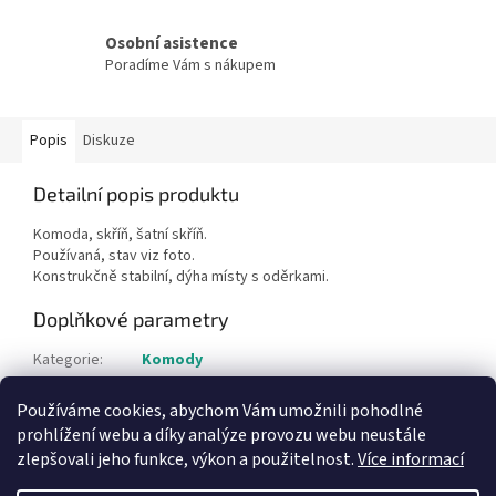
Osobní asistence
Poradíme Vám s nákupem
Popis
Diskuze
Detailní popis produktu
Komoda, skříň, šatní skříň.
Používaná, stav viz foto.
Konstrukčně stabilní, dýha místy s oděrkami.
Doplňkové parametry
Kategorie
:
Komody
Hmotnost
:
1 kg
Používáme cookies, abychom Vám umožnili pohodlné
Položka byla vyprodána…
prohlížení webu a díky analýze provozu webu neustále
zlepšovali jeho funkce, výkon a použitelnost.
Více informací
Z