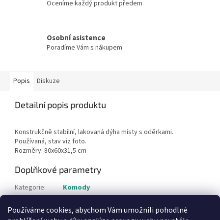
Oceníme každý produkt předem
Osobní asistence
Poradíme Vám s nákupem
Popis
Diskuze
Detailní popis produktu
Konstrukčně stabilní, lakovaná dýha místy s oděrkami.
Používaná, stav viz foto.
Rozměry: 80x60x31,5 cm
Doplňkové parametry
Kategorie
:
Komody
Hmotnost
:
6 kg
Používáme cookies, abychom Vám umožnili pohodlné
Položka byla vyprodána…