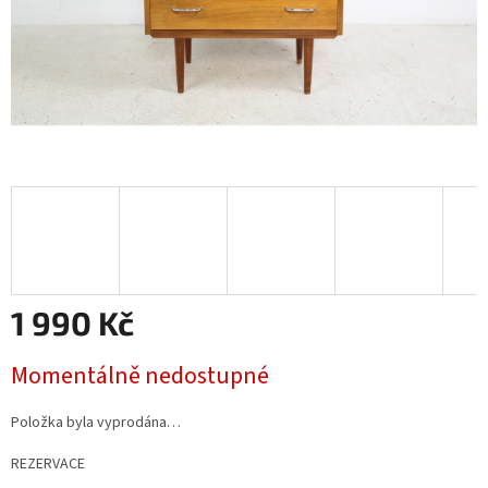
1 990 Kč
Měrná
Momentálně nedostupné
cena:
Položka byla vyprodána…
REZERVACE