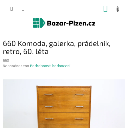
Přejít
NÁKUP
na
obsah
KOŠÍK
660 Komoda, galerka, prádelník,
retro, 60. léta
660
Průměrné
Neohodnoceno
Podrobnosti hodnocení
hodnocení
produktu
je
0,0
z
5
hvězdiček.