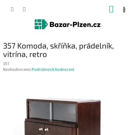
Přejít
NÁKUP
na
obsah
KOŠÍK
357 Komoda, skříňka, prádelník,
vitrína, retro
357
Průměrné
Neohodnoceno
Podrobnosti hodnocení
hodnocení
produktu
je
0,0
z
5
hvězdiček.