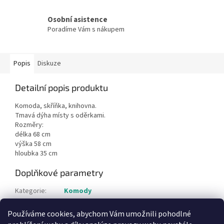
Osobní asistence
Poradíme Vám s nákupem
Popis
Diskuze
Detailní popis produktu
Komoda, skříňka, knihovna.
Tmavá dýha místy s oděrkami.
Rozměry:
délka 68 cm
výška 58 cm
hloubka 35 cm
Doplňkové parametry
Kategorie
:
Komody
Hmotnost
:
1 kg
Používáme cookies, abychom Vám umožnili pohodlné
Položka byla vyprodána…