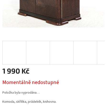
1 990 Kč
Měrná
Momentálně nedostupné
cena:
Položka byla vyprodána…
Komoda, skříňka, prádelník, knihovna.