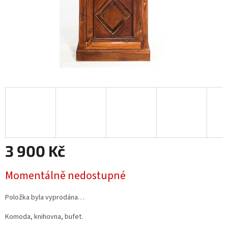
3 900 Kč
Měrná
Momentálně nedostupné
cena:
Položka byla vyprodána…
Komoda, knihovna, bufet.