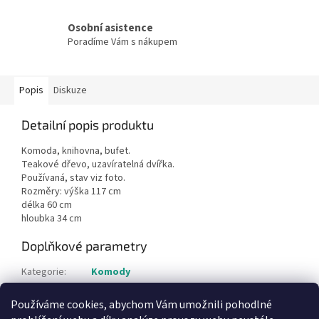
Osobní asistence
Poradíme Vám s nákupem
Popis
Diskuze
Detailní popis produktu
Komoda, knihovna, bufet.
Teakové dřevo, uzavíratelná dvířka.
Používaná, stav viz foto.
Rozměry: výška 117 cm
délka 60 cm
hloubka 34 cm
Doplňkové parametry
Kategorie
:
Komody
Hmotnost
:
1 kg
Používáme cookies, abychom Vám umožnili pohodlné
Položka byla vyprodána…