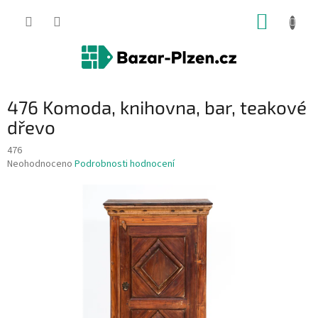
Přejít
NÁKUP
na
obsah
KOŠÍK
476 Komoda, knihovna, bar, teakové
dřevo
476
Průměrné
Neohodnoceno
Podrobnosti hodnocení
hodnocení
produktu
je
0,0
z
5
hvězdiček.