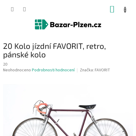
Přejít
NÁKUP
na
obsah
KOŠÍK
20 Kolo jízdní FAVORIT, retro,
pánské kolo
20
Průměrné
Neohodnoceno
Podrobnosti hodnocení
Značka:
FAVORIT
hodnocení
produktu
je
0,0
z
5
hvězdiček.