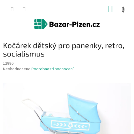
Přejít
NÁKUP
na
obsah
KOŠÍK
Kočárek dětský pro panenky, retro,
socialismus
12886
Průměrné
Neohodnoceno
Podrobnosti hodnocení
hodnocení
produktu
je
0,0
z
5
hvězdiček.