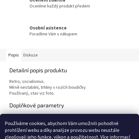
Oceníme každý produkt předem
Osobní asistence
Poradíme Vám s nákupem
Popis
Diskuze
Detailní popis produktu
Retro, socialismus.
Mírně nestabilní, trhliny v rozích boudičky.
Používaný, stav viz foto.
Doplňkové parametry
Kategorie
:
Hry, hračky
Používáme cookies, abychom Vám umožnili pohodlné
Hmotnost
:
1 kg
prohlížení webu a díky analýze provozu webu neustále
zlepšovali jeho funkce, výkon a použitelnost.
Více informací