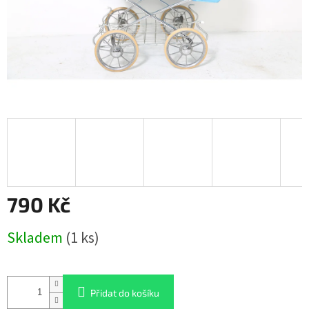
790 Kč
Měrná
Skladem
(1 ks)
cena:
Přidat do košíku