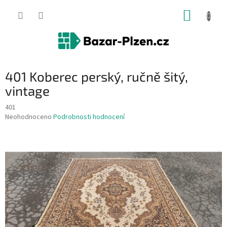
Přejít
NÁKUP
na
obsah
KOŠÍK
401 Koberec perský, ručně šitý,
vintage
401
Průměrné
Neohodnoceno
Podrobnosti hodnocení
hodnocení
produktu
je
0,0
z
5
hvězdiček.