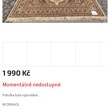
1 990 Kč
Měrná
Momentálně nedostupné
cena:
Položka byla vyprodána…
REZERVACE