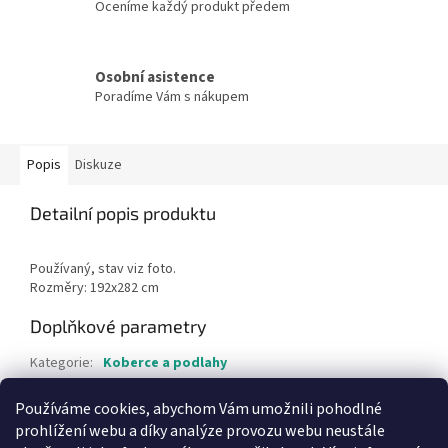
Oceníme každý produkt předem
Osobní asistence
Poradíme Vám s nákupem
Popis
Diskuze
Detailní popis produktu
Používaný, stav viz foto.
Rozměry: 192x282 cm
Doplňkové parametry
Kategorie
:
Koberce a podlahy
Hmotnost
:
15 kg
Používáme cookies, abychom Vám umožnili pohodlné
Položka byla vyprodána…
prohlížení webu a díky analýze provozu webu neustále