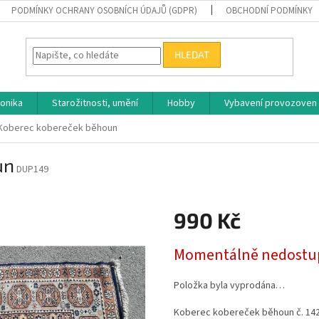
PODMÍNKY OCHRANY OSOBNÍCH ÚDAJŮ (GDPR)
OBCHODNÍ PODMÍNKY
HLEDAT
ronika
Starožitnosti, umění
Hobby
Vybavení provozoven
Koberec kobereček běhoun
un
DUP149
990 Kč
Měrná
Momentálně nedostu
cena:
Položka byla vyprodána…
Koberec kobereček běhoun č. 14