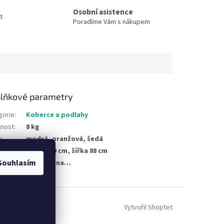
Osobní asistence
t
Poradíme Vám s nákupem
lňkové parametry
gorie
:
Koberce a podlahy
nost
:
8 kg
a
:
modrá, oranžová, šedá
ěry
:
délka 160 cm, šířka 88 cm
Souhlasím
žka byla vyprodána…
Vytvořil Shoptet