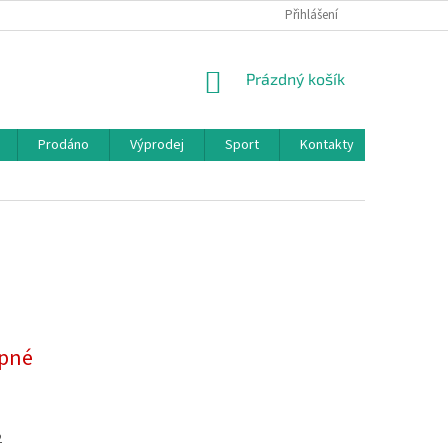
Přihlášení
NÁKUPNÍ
Prázdný košík
KOŠÍK
Prodáno
Výprodej
Sport
Kontakty
pné
2