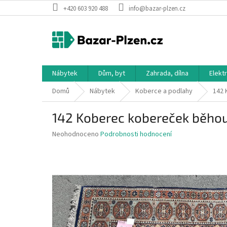
Přejít
+420 603 920 488
info@bazar-plzen.cz
na
obsah
Nábytek
Dům, byt
Zahrada, dílna
Elekt
Domů
Nábytek
Koberce a podlahy
142 
142 Koberec kobereček běho
Průměrné
Neohodnoceno
Podrobnosti hodnocení
hodnocení
produktu
je
0,0
z
5
hvězdiček.