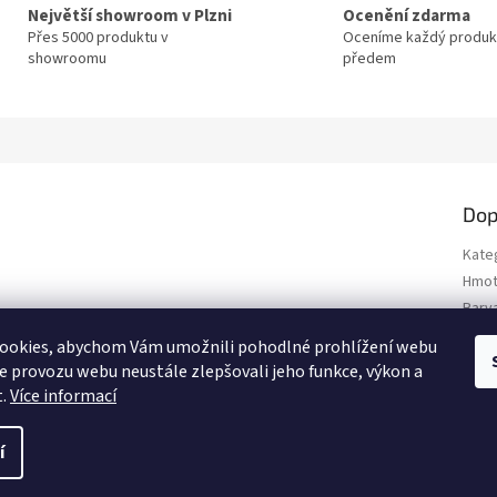
Největší showroom v Plzni
Ocenění zdarma
Přes 5000 produktu v
Oceníme každý produk
showroomu
předem
Dop
Kate
Hmot
Barv
Rozm
ookies, abychom Vám umožnili pohodlné prohlížení webu
Polo
ze provozu webu neustále zlepšovali jeho funkce, výkon a
t.
Více informací
í
.