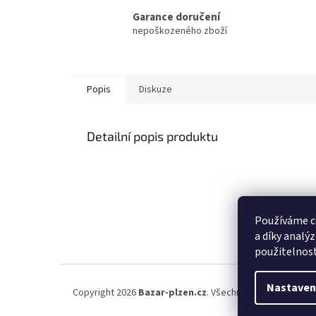
Garance doručení
nepoškozeného zboží
Popis
Diskuze
Detailní popis produktu
Používáme c
a díky analý
použitelnos
Z
á
Nastaven
Copyright 2026
Bazar-plzen.cz
. Všechna práva vyhrazena
p