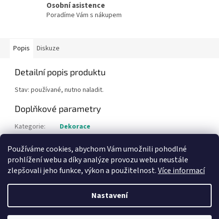
Osobní asistence
Poradíme Vám s nákupem
Popis
Diskuze
Detailní popis produktu
Stav: používané, nutno naladit.
Doplňkové parametry
Kategorie
:
Dekorace
Hmotnost
:
150 kg
Používáme cookies, abychom Vám umožnili pohodlné
Položka byla vyprodána…
prohlížení webu a díky analýze provozu webu neustále
zlepšovali jeho funkce, výkon a použitelnost.
Více informací
Z
á
Nastavení
Vytvořil Shoptet
p
a