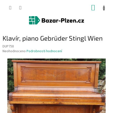
Přejít
NÁKUP
na
obsah
KOŠÍK
Klavír, piano Gebrüder Stingl Wien
DUP758
Průměrné
Neohodnoceno
Podrobnosti hodnocení
hodnocení
produktu
je
0,0
z
5
hvězdiček.