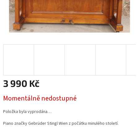
3 990 Kč
Měrná
Momentálně nedostupné
cena:
Položka byla vyprodána…
Piano značky Gebrüder Stingl Wien z počátku minulého století.