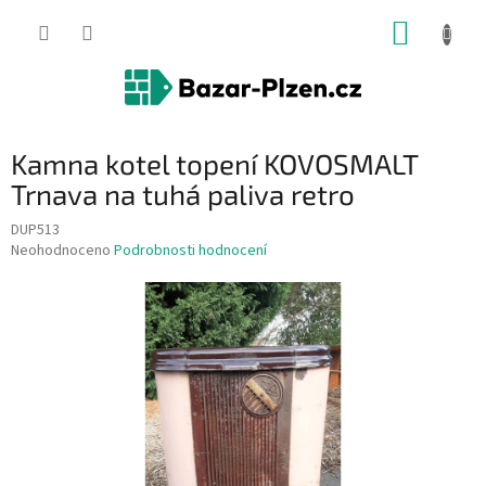
Přejít
NÁKUP
na
obsah
KOŠÍK
Kamna kotel topení KOVOSMALT
Trnava na tuhá paliva retro
DUP513
Průměrné
Neohodnoceno
Podrobnosti hodnocení
hodnocení
produktu
je
0,0
z
5
hvězdiček.