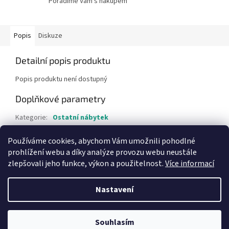
Poradíme Vám s nákupem
Popis
Diskuze
Detailní popis produktu
Popis produktu není dostupný
Doplňkové parametry
Kategorie
:
Ostatní nábytek
Hmotnost
:
60 kg
Používáme cookies, abychom Vám umožnili pohodlné
Položka byla vyprodána…
prohlížení webu a díky analýze provozu webu neustále
zlepšovali jeho funkce, výkon a použitelnost.
Více informací
Z
á
Nastavení
Vytvořil Shoptet
p
a
t
Souhlasím
Copyright 2026
Bazar-plzen.cz
. Všechna práva vyhrazena.
í