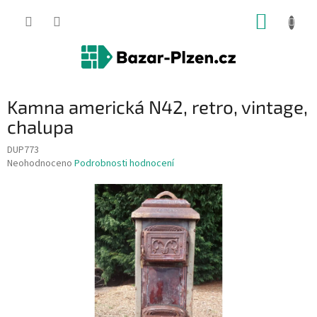
Přejít
NÁKUP
na
obsah
KOŠÍK
Kamna americká N42, retro, vintage,
chalupa
DUP773
Průměrné
Neohodnoceno
Podrobnosti hodnocení
hodnocení
produktu
je
0,0
z
5
hvězdiček.