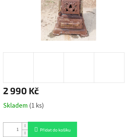
2 990 Kč
Měrná
Skladem
(1 ks)
cena:
Přidat do košíku