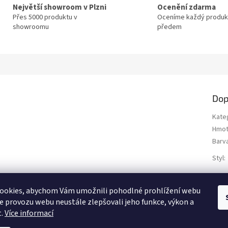
Největší showroom v Plzni
Ocenění zdarma
Přes 5000 produktu v
Oceníme každý produk
showroomu
předem
Dop
Kate
Hmot
Barv
Styl
:
Typ
mater
ookies, abychom Vám umožnili pohodlné prohlížení webu
Polo
ze provozu webu neustále zlepšovali jeho funkce, výkon a
t.
Více informací