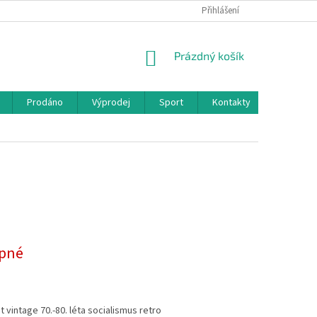
Přihlášení
NÁKUPNÍ
Prázdný košík
KOŠÍK
Prodáno
Výprodej
Sport
Kontakty
pné
 vintage 70.-80. léta socialismus retro