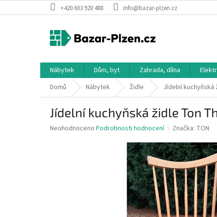
Přejít
+420 603 920 488
info@bazar-plzen.cz
na
obsah
Nábytek
Dům, byt
Zahrada, dílna
Elekt
Domů
Nábytek
Židle
Jídelní kuchyňská 
Jídelní kuchyňská židle Ton T
Průměrné
Neohodnoceno
Podrobnosti hodnocení
Značka:
TON
hodnocení
produktu
je
0,0
z
5
hvězdiček.