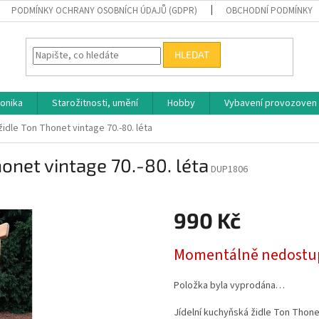
PODMÍNKY OCHRANY OSOBNÍCH ÚDAJŮ (GDPR)
OBCHODNÍ PODMÍNKY
HLEDAT
ronika
Starožitnosti, umění
Hobby
Vybavení provozoven
židle Ton Thonet vintage 70.-80. léta
honet vintage 70.-80. léta
DUP1806
990 Kč
Měrná
Momentálně nedostu
cena:
Položka byla vyprodána…
Jídelní kuchyňská židle Ton Thonet