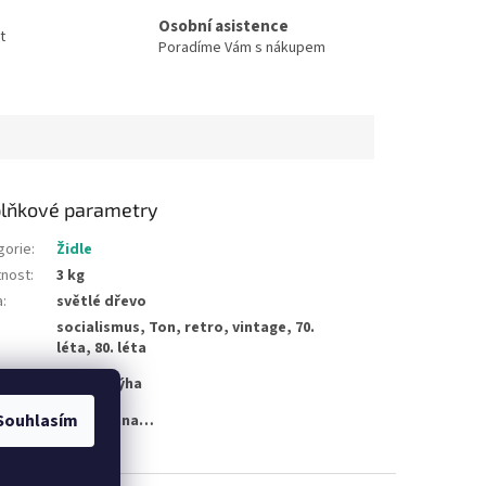
Osobní asistence
t
Poradíme Vám s nákupem
lňkové parametry
gorie
:
Židle
nost
:
3 kg
a
:
světlé dřevo
socialismus, Ton, retro, vintage, 70.
léta, 80. léta
dřevo, dýha
iál
:
Souhlasím
žka byla vyprodána…