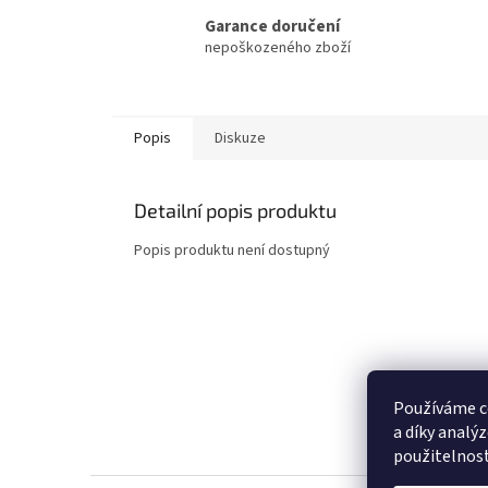
Garance doručení
nepoškozeného zboží
Popis
Diskuze
Detailní popis produktu
Popis produktu není dostupný
Používáme c
a díky analý
použitelnos
Z