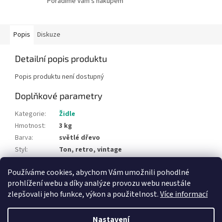
Poradíme Vám s nákupem
Popis
Diskuze
Detailní popis produktu
Popis produktu není dostupný
Doplňkové parametry
Kategorie
:
Židle
Hmotnost
:
3 kg
Barva
:
světlé dřevo
Styl
:
Ton, retro, vintage
Typ materiál
:
dřevo, dýha
Používáme cookies, abychom Vám umožnili pohodlné
Položka byla vyprodána…
prohlížení webu a díky analýze provozu webu neustále
zlepšovali jeho funkce, výkon a použitelnost.
Více informací
Z
á
Nastavení