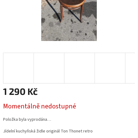
1 290 Kč
Měrná
Momentálně nedostupné
cena:
Položka byla vyprodána…
Jídelní kuchyňská židle originál Ton Thonet retro