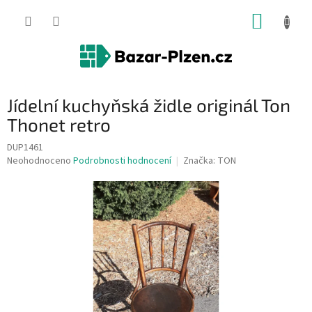
Přejít
NÁKUP
na
obsah
KOŠÍK
Jídelní kuchyňská židle originál Ton
Thonet retro
DUP1461
Průměrné
Neohodnoceno
Podrobnosti hodnocení
Značka:
TON
hodnocení
produktu
je
0,0
z
5
hvězdiček.