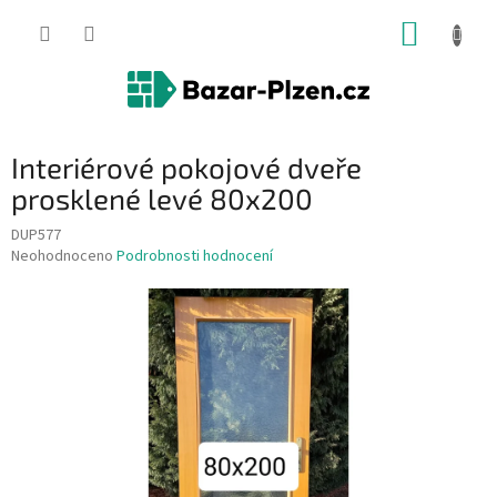
Přejít
NÁKUP
na
obsah
KOŠÍK
Interiérové pokojové dveře
prosklené levé 80x200
DUP577
Průměrné
Neohodnoceno
Podrobnosti hodnocení
hodnocení
produktu
je
0,0
z
5
hvězdiček.