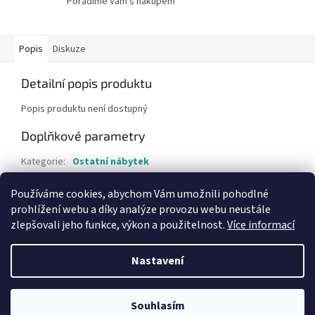
Poradíme Vám s nákupem
Popis
Diskuze
Detailní popis produktu
Popis produktu není dostupný
Doplňkové parametry
Kategorie
:
Ostatní nábytek
Hmotnost
:
20 kg
Používáme cookies, abychom Vám umožnili pohodlné
Položka byla vyprodána…
prohlížení webu a díky analýze provozu webu neustále
zlepšovali jeho funkce, výkon a použitelnost.
Více informací
Z
á
Nastavení
Vytvořil Shoptet
p
a
t
Souhlasím
Copyright 2026
Bazar-plzen.cz
. Všechna práva vyhrazena.
í