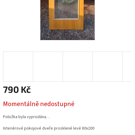
790 Kč
Měrná
Momentálně nedostupné
cena:
Položka byla vyprodána…
Interiérové pokojové dveře prosklené levé 80x200