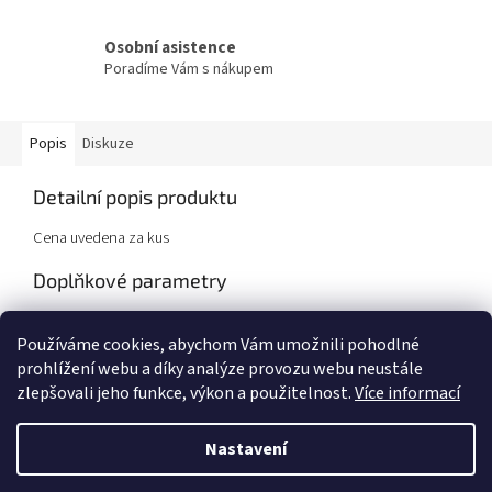
Osobní asistence
Poradíme Vám s nákupem
Popis
Diskuze
Detailní popis produktu
Cena uvedena za kus
Doplňkové parametry
Kategorie
:
Dekorace
Používáme cookies, abychom Vám umožnili pohodlné
Hmotnost
:
7 kg
prohlížení webu a díky analýze provozu webu neustále
zlepšovali jeho funkce, výkon a použitelnost.
Více informací
Z
á
Nastavení
Vytvořil Shoptet
p
a