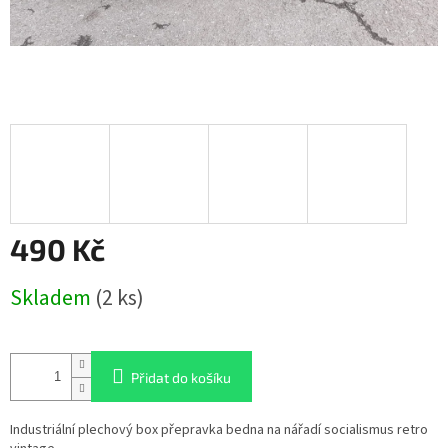
490 Kč
Měrná
Skladem
(2 ks)
cena:
Přidat do košíku
Industriální plechový box přepravka bedna na nářadí socialismus retro