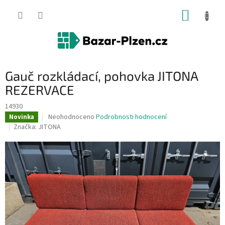
Přejít
NÁKUP
na
obsah
KOŠÍK
Gauč rozkládací, pohovka JITONA
REZERVACE
14930
Průměrné
Neohodnoceno
Podrobnosti hodnocení
Novinka
hodnocení
Značka:
JITONA
produktu
je
0,0
z
5
hvězdiček.