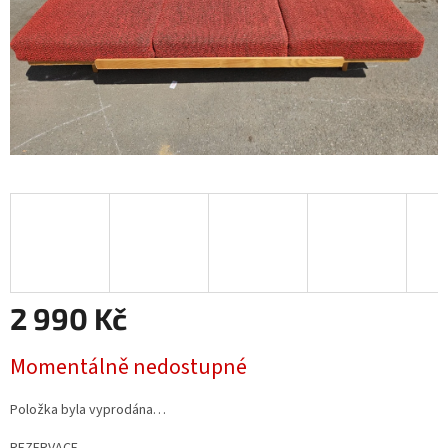
2 990 Kč
Měrná
Momentálně nedostupné
cena:
Položka byla vyprodána…