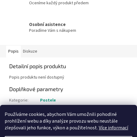
Oceníme každý produkt předem
Osobní asistence
Poradíme Vám s nákupem
Popis
Diskuze
Detailní popis produktu
Popis produktu není dostupný
Doplňkové parametry
Kategorie
:
Postele
Hmotnost
:
1 kg
Používáme cookies, abychom Vám umožnili pohodlné
Položka byla vyprodána…
prohlížení webu a díky analýze provozu webu neustále
zlepšovali jeho funkce, výkon a použitelnost.
Více informací
Z