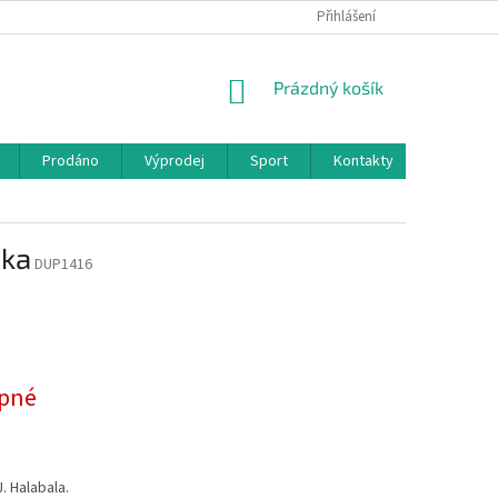
Přihlášení
NÁKUPNÍ
Prázdný košík
KOŠÍK
Prodáno
Výprodej
Sport
Kontakty
čka
DUP1416
pné
. Halabala.