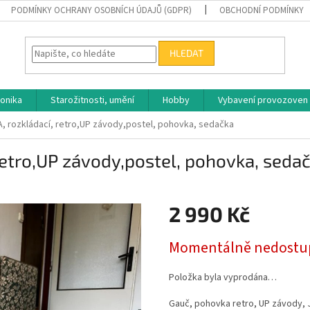
PODMÍNKY OCHRANY OSOBNÍCH ÚDAJŮ (GDPR)
OBCHODNÍ PODMÍNKY
HLEDAT
ronika
Starožitnosti, umění
Hobby
Vybavení provozoven
, rozkládací, retro,UP závody,postel, pohovka, sedačka
etro,UP závody,postel, pohovka, seda
2 990 Kč
Měrná
Momentálně nedostu
cena:
Položka byla vyprodána…
Gauč, pohovka retro, UP závody, J