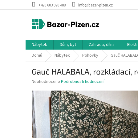
Přejít
+420 603 920 488
info@bazar-plzen.cz
na
obsah
Nábytek
Dům, byt
Zahrada, dílna
Elekt
Domů
Nábytek
Pohovky
Gauč HALABALA
Gauč HALABALA, rozkládací, r
Průměrné
Neohodnoceno
Podrobnosti hodnocení
hodnocení
produktu
je
0,0
z
5
hvězdiček.