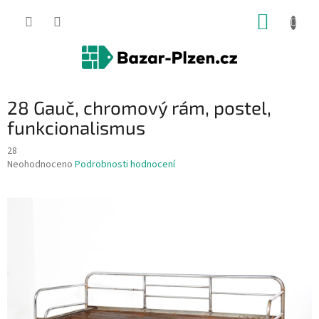
Přejít
NÁKUP
na
obsah
KOŠÍK
28 Gauč, chromový rám, postel,
funkcionalismus
28
Průměrné
Neohodnoceno
Podrobnosti hodnocení
hodnocení
produktu
je
0,0
z
5
hvězdiček.