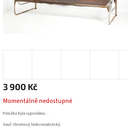
3 900 Kč
Měrná
Momentálně nedostupné
cena:
Položka byla vyprodána…
Gauč chromový funkcionalistický.