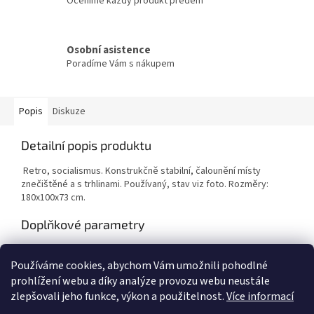
Oceníme každý produkt předem
Osobní asistence
Poradíme Vám s nákupem
Popis
Diskuze
Detailní popis produktu
Retro, socialismus. Konstrukčně stabilní, čalounění místy
znečištěné a s trhlinami. Používaný, stav viz foto. Rozměry:
180x100x73 cm.
Doplňkové parametry
Kategorie
:
Postele
Používáme cookies, abychom Vám umožnili pohodlné
Hmotnost
:
1 kg
prohlížení webu a díky analýze provozu webu neustále
zlepšovali jeho funkce, výkon a použitelnost.
Více informací
Z