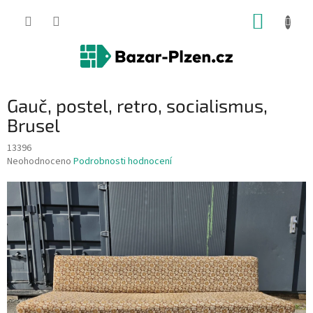
Přejít
NÁKUP
na
obsah
KOŠÍK
Gauč, postel, retro, socialismus,
Brusel
13396
Průměrné
Neohodnoceno
Podrobnosti hodnocení
hodnocení
produktu
je
0,0
z
5
hvězdiček.