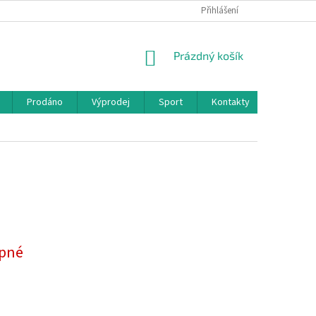
Přihlášení
NÁKUPNÍ
Prázdný košík
KOŠÍK
Prodáno
Výprodej
Sport
Kontakty
pné