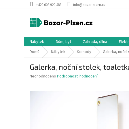
Přejít
+420 603 920 488
info@bazar-plzen.cz
na
obsah
Nábytek
Dům, byt
Zahrada, dílna
Elekt
Domů
Nábytek
Komody
Galerka, noční 
Galerka, noční stolek, toaletk
Průměrné
Neohodnoceno
Podrobnosti hodnocení
hodnocení
produktu
je
0,0
z
5
hvězdiček.