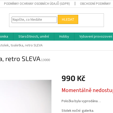
PODMÍNKY OCHRANY OSOBNÍCH ÚDAJŮ (GDPR)
OBCHODNÍ PODMÍNKY
HLEDAT
ronika
Starožitnosti, umění
Hobby
Vybavení provozoven
stolek, toaletka, retro SLEVA
a, retro SLEVA
13000
990 Kč
Měrná
Momentálně nedostu
cena:
Položka byla vyprodána…
Stolek noční- galerka.