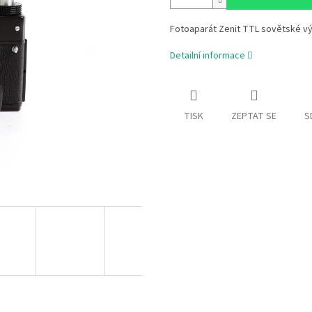
Fotoaparát Zenit TTL sovětské v
Detailní informace
TISK
ZEPTAT SE
S