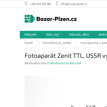
Přejít
+420 603 920 488
info@bazar-plzen.cz
na
obsah
Nábytek
Dům, byt
Zahrada, dílna
Elekt
Domů
Starožitnosti, umění
Fotoaparáty a opt
Fotoaparát Zenit TTL, USSR 
Průměrné
Neohodnoceno
Podrobnosti hodnocení
hodnocení
produktu
je
0,0
z
5
hvězdiček.