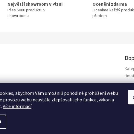
Největší showroom v Plzni
Ocenění zdarma
Přes 5000 produktu v
Oceníme každý produk
showroomu
předem
Dop
Kate
Hmot
ookies, abychom Vám umožnili pohodlné prohlížení webu
ze provozu webu neustále zlepšovali jeho funkce, výkon a
t.
Více informací
í
.