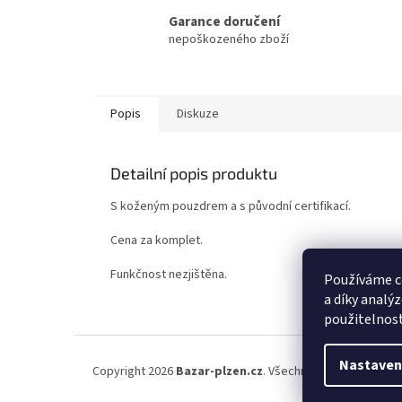
Garance doručení
nepoškozeného zboží
Popis
Diskuze
Detailní popis produktu
S koženým pouzdrem a s původní certifikací.
Cena za komplet.
Funkčnost nezjištěna.
Používáme c
a díky analý
použitelnos
Z
á
Nastaven
Copyright 2026
Bazar-plzen.cz
. Všechna práva vyhrazena
p