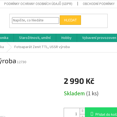
PODMÍNKY OCHRANY OSOBNÍCH ÚDAJŮ (GDPR)
OBCHODNÍ PODMÍNKY
HLEDAT
ronika
Starožitnosti, umění
Hobby
Vybavení provozoven
ika
Fotoaparát Zenit TTL, USSR výroba
výroba
12730
2 990 Kč
Měrná
Skladem
(1 ks)
cena:
Přidat do koš