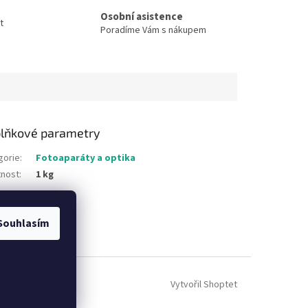
Osobní asistence
t
Poradíme Vám s nákupem
lňkové parametry
gorie
:
Fotoaparáty a optika
nost
:
1 kg
Souhlasím
Vytvořil Shoptet