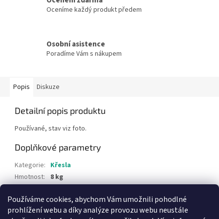
Oceníme každý produkt předem
Osobní asistence
Poradíme Vám s nákupem
Popis
Diskuze
Detailní popis produktu
Používané, stav viz foto.
Doplňkové parametry
Kategorie
:
Křesla
Hmotnost
:
8 kg
Barva
:
Zelená
Používáme cookies, abychom Vám umožnili pohodlné
Rozměry
:
šířka 70 cm, výška 189 cm
prohlížení webu a díky analýze provozu webu neustále