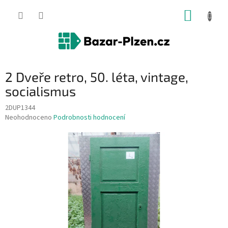
Přejít
NÁKUP
na
obsah
KOŠÍK
2 Dveře retro, 50. léta, vintage,
socialismus
2DUP1344
Průměrné
Neohodnoceno
Podrobnosti hodnocení
hodnocení
produktu
je
0,0
z
5
hvězdiček.