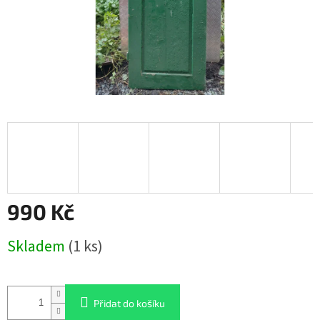
990 Kč
Měrná
Skladem
(1 ks)
cena:
Přidat do košíku