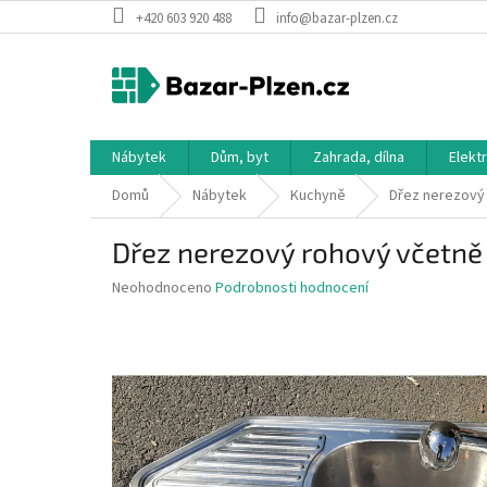
Přejít
+420 603 920 488
info@bazar-plzen.cz
na
obsah
Nábytek
Dům, byt
Zahrada, dílna
Elekt
Domů
Nábytek
Kuchyně
Dřez nerezový
Dřez nerezový rohový včetně
Průměrné
Neohodnoceno
Podrobnosti hodnocení
hodnocení
produktu
je
0,0
z
5
hvězdiček.