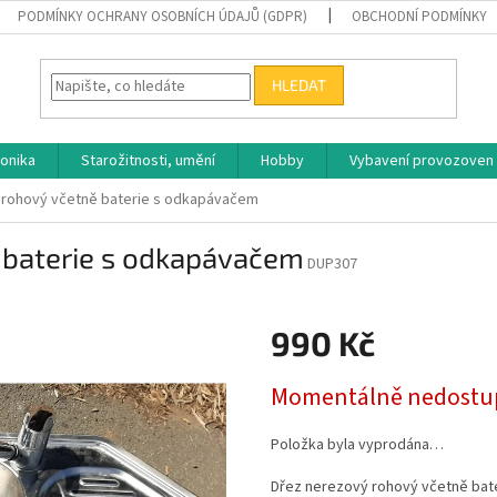
PODMÍNKY OCHRANY OSOBNÍCH ÚDAJŮ (GDPR)
OBCHODNÍ PODMÍNKY
HLEDAT
ronika
Starožitnosti, umění
Hobby
Vybavení provozoven
 rohový včetně baterie s odkapávačem
 baterie s odkapávačem
DUP307
990 Kč
Měrná
Momentálně nedostu
cena:
Položka byla vyprodána…
Dřez nerezový rohový včetně ba