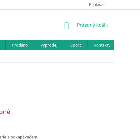
Přihlášení
NÁKUPNÍ
Prázdný košík
KOŠÍK
Prodáno
Výprodej
Sport
Kontakty
pné
terie s odkapávačem