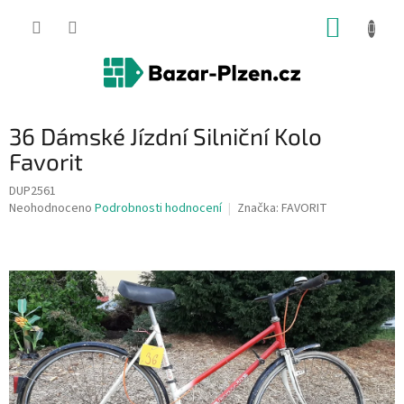
Přejít
NÁKUP
na
obsah
KOŠÍK
36 Dámské Jízdní Silniční Kolo
Favorit
DUP2561
Průměrné
Neohodnoceno
Podrobnosti hodnocení
Značka:
FAVORIT
hodnocení
produktu
je
0,0
z
5
hvězdiček.