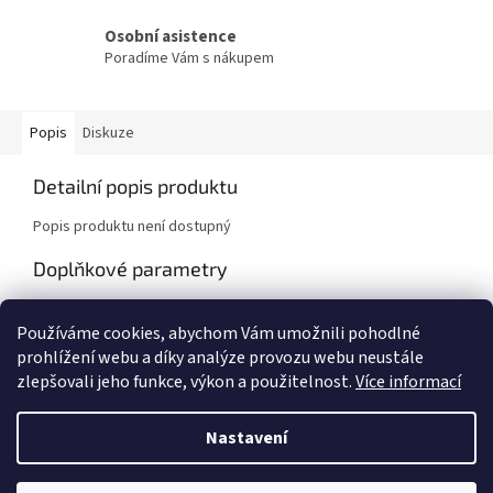
Osobní asistence
Poradíme Vám s nákupem
Popis
Diskuze
Detailní popis produktu
Popis produktu není dostupný
Doplňkové parametry
Kategorie
:
Sport
Používáme cookies, abychom Vám umožnili pohodlné
Hmotnost
:
13 kg
prohlížení webu a díky analýze provozu webu neustále
zlepšovali jeho funkce, výkon a použitelnost.
Více informací
Z
á
Nastavení
Vytvořil Shoptet
p
a