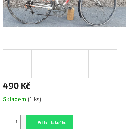
490 Kč
Měrná
Skladem
(1 ks)
cena:
Přidat do košíku