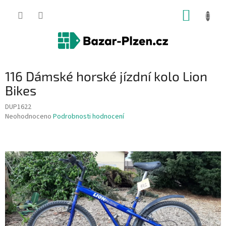
Přejít
NÁKUP
na
obsah
KOŠÍK
116 Dámské horské jízdní kolo Lion
Bikes
DUP1622
Průměrné
Neohodnoceno
Podrobnosti hodnocení
hodnocení
produktu
je
0,0
z
5
hvězdiček.