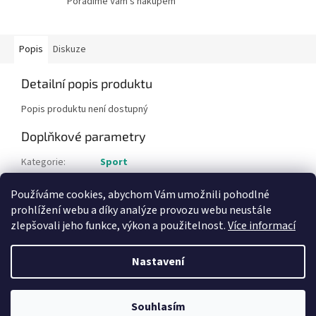
Poradíme Vám s nákupem
Popis
Diskuze
Detailní popis produktu
Popis produktu není dostupný
Doplňkové parametry
Kategorie
:
Sport
Hmotnost
:
13 kg
Používáme cookies, abychom Vám umožnili pohodlné
Položka byla vyprodána…
prohlížení webu a díky analýze provozu webu neustále
zlepšovali jeho funkce, výkon a použitelnost.
Více informací
Z
á
Nastavení
Vytvořil Shoptet
p
a
t
Souhlasím
Copyright 2026
Bazar-plzen.cz
. Všechna práva vyhrazena.
í