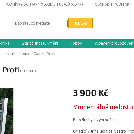
PODMÍNKY OCHRANY OSOBNÍCH ÚDAJŮ (GDPR)
OBCHODNÍ PODMÍNKY
HLEDAT
ronika
Starožitnosti, umění
Hobby
Vybavení provozoven
dící vitrína lednice Gastro Profi
 Profi
DUP2410
3 900 Kč
Měrná
Momentálně nedostu
cena:
Položka byla vyprodána…
Chladící vitrína lednice Gastro Prof