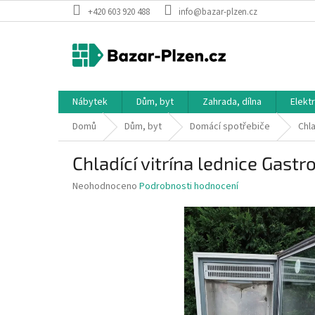
Přejít
+420 603 920 488
info@bazar-plzen.cz
na
obsah
Nábytek
Dům, byt
Zahrada, dílna
Elekt
Domů
Dům, byt
Domácí spotřebiče
Chla
Chladící vitrína lednice Gastro
Průměrné
Neohodnoceno
Podrobnosti hodnocení
hodnocení
produktu
je
0,0
z
5
hvězdiček.