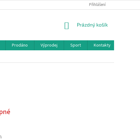
Přihlášení
NÁKUPNÍ
Prázdný košík
KOŠÍK
Prodáno
Výprodej
Sport
Kontakty
pné
i