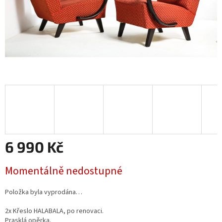
6 990 Kč
Měrná
Momentálně nedostupné
cena:
Položka byla vyprodána…
2x Křeslo HALABALA, po renovaci.
Prasklá opěrka.