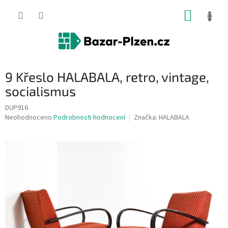
Přejít
NÁKUP
na
obsah
KOŠÍK
9 Křeslo HALABALA, retro, vintage,
socialismus
DUP916
Průměrné
Neohodnoceno
Podrobnosti hodnocení
Značka:
HALABALA
hodnocení
produktu
je
0,0
z
5
hvězdiček.