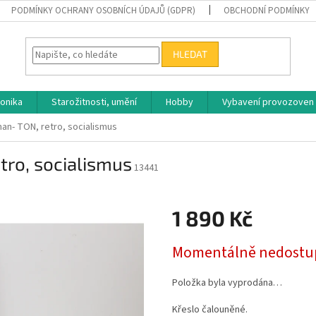
PODMÍNKY OCHRANY OSOBNÍCH ÚDAJŮ (GDPR)
OBCHODNÍ PODMÍNKY
HLEDAT
ronika
Starožitnosti, umění
Hobby
Vybavení provozoven
man- TON, retro, socialismus
tro, socialismus
13441
1 890 Kč
Měrná
Momentálně nedostu
cena:
Položka byla vyprodána…
Křeslo čalouněné.