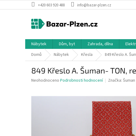
Přejít
+420 603 920 488
info@bazar-plzen.cz
na
obsah
Nábytek
Dům, byt
Zahrada, dílna
Elekt
Domů
Nábytek
Křesla
849 Křeslo A. Šu
849 Křeslo A. Šuman- TON, re
Průměrné
Neohodnoceno
Podrobnosti hodnocení
Značka:
Šuman
hodnocení
produktu
je
0,0
z
5
hvězdiček.