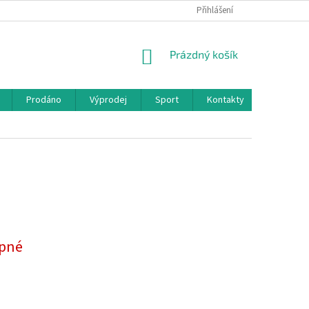
Přihlášení
NÁKUPNÍ
Prázdný košík
KOŠÍK
Prodáno
Výprodej
Sport
Kontakty
pné