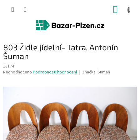
Přejít
NÁKUP
na
obsah
KOŠÍK
803 Židle jídelní- Tatra, Antonín
Šuman
13174
Průměrné
Neohodnoceno
Podrobnosti hodnocení
Značka:
Šuman
hodnocení
produktu
je
0,0
z
5
hvězdiček.