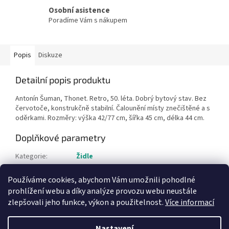
Osobní asistence
Poradíme Vám s nákupem
Popis
Diskuze
Detailní popis produktu
Antonín Šuman, Thonet. Retro, 50. léta. Dobrý bytový stav. Bez
červotoče, konstrukčně stabilní. Čalounění místy znečištěné a s
oděrkami. Rozměry: výška 42/77 cm, šířka 45 cm, délka 44 cm.
Doplňkové parametry
Kategorie
:
Židle
Hmotnost
:
1 kg
Používáme cookies, abychom Vám umožnili pohodlné
Položka byla vyprodána…
prohlížení webu a díky analýze provozu webu neustále
zlepšovali jeho funkce, výkon a použitelnost.
Více informací
Z
á
Nastavení