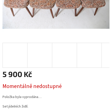
5 900 Kč
Měrná
Momentálně nedostupné
cena:
Položka byla vyprodána…
Set jídelních židlí.