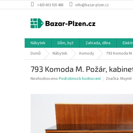
Přejít
+420 603 920 488
info@bazar-plzen.cz
na
obsah
Nábytek
Dům, byt
Zahrada, dílna
Elekt
Domů
Nábytek
Komody
793 Komoda M. 
793 Komoda M. Požár, kabinet
Průměrné
Neohodnoceno
Podrobnosti hodnocení
Značka:
Mojmír
hodnocení
produktu
je
0,0
z
5
hvězdiček.