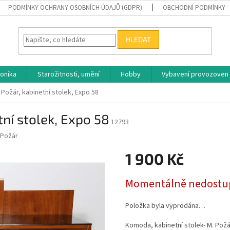
PODMÍNKY OCHRANY OSOBNÍCH ÚDAJŮ (GDPR)
OBCHODNÍ PODMÍNKY
HLEDAT
ronika
Starožitnosti, umění
Hobby
Vybavení provozoven
Požár, kabinetní stolek, Expo 58
ní stolek, Expo 58
12793
 Požár
1 900 Kč
Měrná
Momentálně nedostu
cena:
Položka byla vyprodána…
Komoda, kabinetní stolek- M. Požá