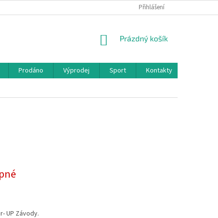
Přihlášení
NÁKUPNÍ
Prázdný košík
KOŠÍK
Prodáno
Výprodej
Sport
Kontakty
pné
r- UP Závody.